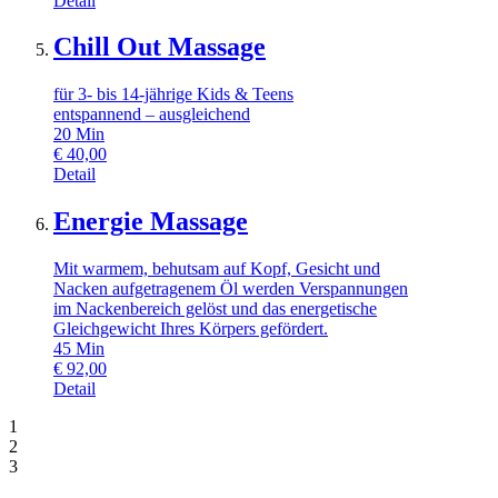
Detail
Chill Out Massage
für 3- bis 14-jährige Kids & Teens
entspannend – ausgleichend
20
Min
€
40,00
Detail
Energie Massage
Mit warmem, behutsam auf Kopf, Gesicht und
Nacken aufgetragenem Öl werden Verspannungen
im Nackenbereich gelöst und das energetische
Gleichgewicht Ihres Körpers gefördert.
45
Min
€
92,00
Detail
1
2
3